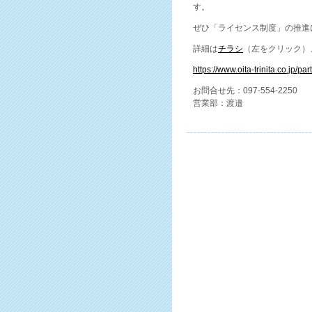
す。
ぜひ「ライセンス制度」の推進
詳細は
チラシ
（左をクリック）
https://www.oita-trinita.co.jp/p
お問合せ先：097-554-2250
営業部：渡邉