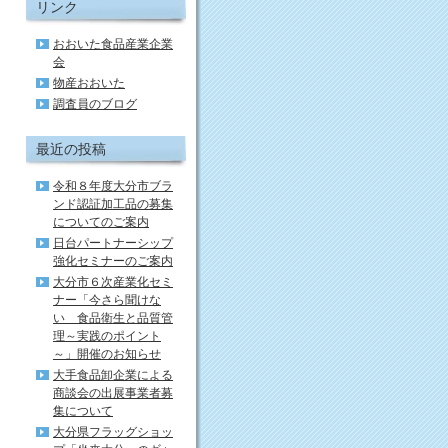
リンク
おおいた食品産業企業
会
物産おおいた
調査員のブログ
最近の投稿
令和８年度大分市ブラ
ンド認証加工品の募集
についてのご案内
日台パートナーシップ
強化セミナーのご案内
大分市６次産業化セミ
ナー「今さら聞けな
い 食品衛生と品質管
理～実践のポイント
～」開催のお知らせ
大手食品卸企業による
商談会の出展事業者募
集について
大分県フラッグショッ