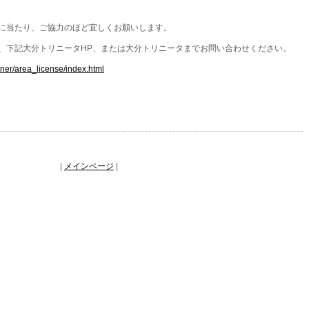
に当たり、ご協力のほど宜しくお願いします。
、下記大分トリニータHP、または大分トリニータまでお問い合わせください。
artner/area_license/index.html
|
メインページ
|